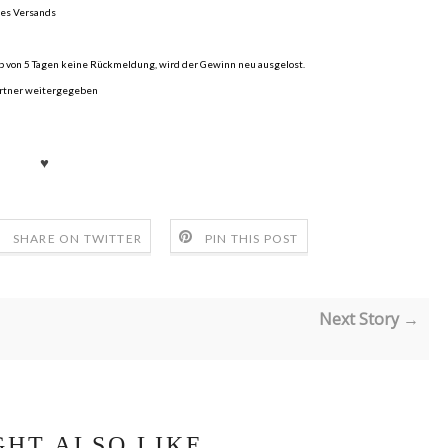
des Versands
b von 5 Tagen keine Rückmeldung, wird der Gewinn neu ausgelost.
artner weitergegeben
♥
SHARE ON TWITTER
PIN THIS POST
Next Story →
GHT ALSO LIKE