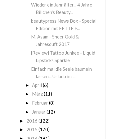
Wieder ein Jahr älter... 4 Jahre
Billchen's Beauty...
beautypress News Box - Special
Edition mit FETTE P...
M. Asam - Sheer Gold &
Jahresduft 2017
[Review] Tattoo Junkee - Liquid
Lipsticks Sparkle
Einfach mal die Seele baumeln
lassen... Urlaub im ...
April
(6)
►
März
(11)
►
Februar
(8)
►
Januar
(12)
►
2016
(122)
►
2015
(170)
►
2014
(191)
►