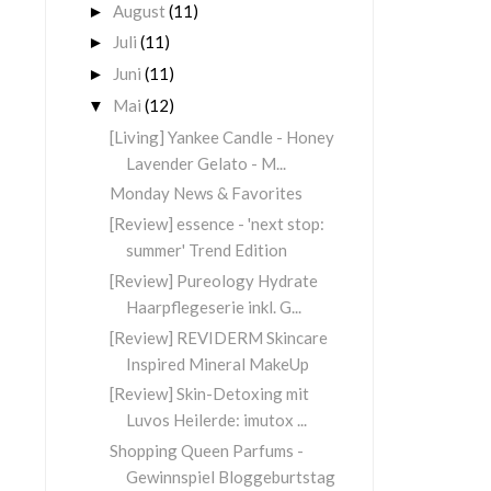
August
(11)
►
Juli
(11)
►
Juni
(11)
►
Mai
(12)
▼
[Living] Yankee Candle - Honey
Lavender Gelato - M...
Monday News & Favorites
[Review] essence - 'next stop:
summer' Trend Edition
[Review] Pureology Hydrate
Haarpflegeserie inkl. G...
[Review] REVIDERM Skincare
Inspired Mineral MakeUp
[Review] Skin-Detoxing mit
Luvos Heilerde: imutox ...
Shopping Queen Parfums -
Gewinnspiel Bloggeburtstag