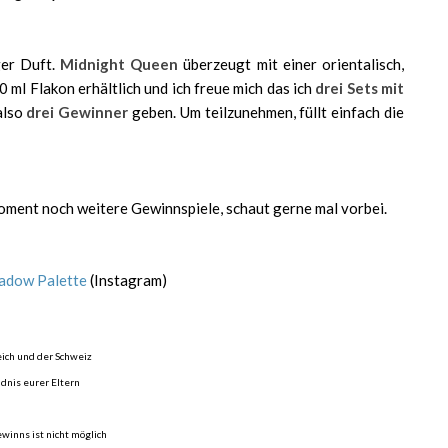
ger Duft.
Midnight Queen
überzeugt mit einer orientalisch,
 ml Flakon erhältlich und ich freue mich das ich
drei Sets mit
also
drei Gewinner
geben. Um teilzunehmen, füllt einfach die
oment noch weitere Gewinnspiele, schaut gerne mal vorbei.
adow Palette
(Instagram)
eich und der Schweiz
ndnis eurer Eltern
winns ist nicht möglich