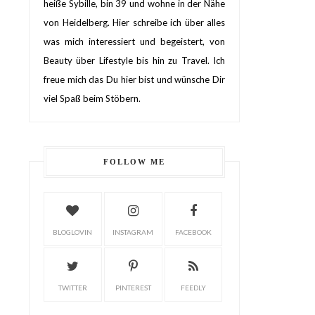
heiße Sybille, bin 39 und wohne in der Nähe
von Heidelberg. Hier schreibe ich über alles
was mich interessiert und begeistert, von
Beauty über Lifestyle bis hin zu Travel. Ich
freue mich das Du hier bist und wünsche Dir
viel Spaß beim Stöbern.
FOLLOW ME
BLOGLOVIN
INSTAGRAM
FACEBOOK
TWITTER
PINTEREST
FEEDLY