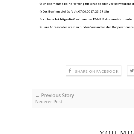
✰ Ich übernehme keine Haftung für Schäden oder Verlust während 
✰ Das Gewinnspiel läuft bis 07.06.2017, 23:59 Uhr
✰ Ich benachrichtige die Gewinner per EMail. Bekomme ich innerhal
✰ Eure Adressdaten werden für den Versand an den Kooperationsp
SHARE ON FACEBOOK
← Previous Story
Neuerer Post
YOU MI