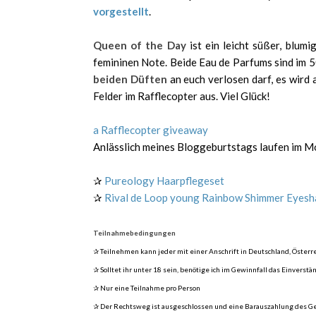
vorgestellt
.
Queen of the Day
ist ein leicht süßer, blumi
femininen Note. Beide Eau de Parfums sind im 50
beiden Düften
an euch verlosen darf, es wird 
Felder im Rafflecopter aus. Viel Glück!
a Rafflecopter giveaway
Anlässlich meines Bloggeburtstags laufen im M
✰
Pureology Haarpflegeset
✰
Rival de Loop young Rainbow Shimmer Eyesh
Teilnahmebedingungen
✰ Teilnehmen kann jeder mit einer Anschrift in Deutschland, Österr
✰ Solltet ihr unter 18 sein, benötige ich im Gewinnfall das Einverstä
✰ Nur eine Teilnahme pro Person
✰ Der Rechtsweg ist ausgeschlossen und eine Barauszahlung des Ge