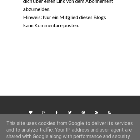
dich über einen Link von dem Abonnement
abzumelden.
Hinweis: Nur ein Mitglied dieses Blogs
kann Kommentare posten.
This site uses cookies from Google to deliver its services
and to analyze traffic. Your IP address and user-agent are
shared with Google along with performance and security
Template Created By :
ThemeXpose
. All Rights