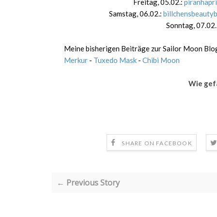
Freitag, 05.02.:
piranhapr
Samstag, 06.02.:
billchensbeauty
Sonntag, 07.02.
Meine bisherigen Beiträge zur Sailor Moon Blog
Merkur
-
Tuxedo Mask
-
Chibi Moon
Wie gefä
SHARE ON FACEBOOK
← Previous Story