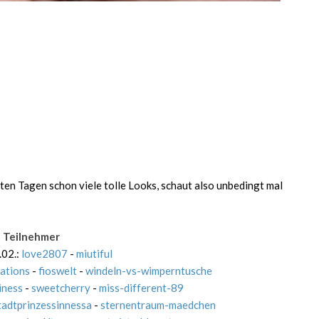
ten Tagen schon viele tolle Looks, schaut also unbedingt mal
Teilnehmer
.02.:
love2807
-
miutiful
ations
-
fioswelt
-
windeln-vs-wimperntusche
iness
-
sweetcherry
-
miss-different-89
tadtprinzessinnessa
-
sternentraum-maedchen