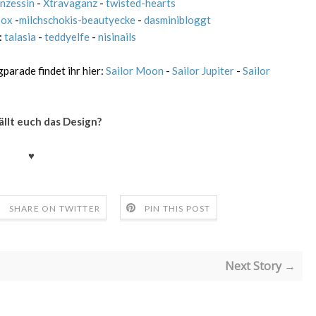
inzessin
-
Xtravaganz
-
twisted-hearts
box
-
milchschokis-beautyecke
-
dasminibloggt
:
talasia
-
teddyelfe
-
nisinails
parade findet ihr hier:
Sailor Moon
-
Sailor Jupiter
-
Sailor
llt euch das Design?
♥
SHARE ON TWITTER
PIN THIS POST
Next Story →