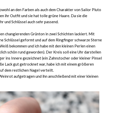
owohl an den Farben als auch dem Charakter von Sailor Pluto
 ihr Outfit und sie hat tolle grüne Haare. Da sie die
Uhr und Schlüssel auch sehr passend.
len changierenden Grünton in zwei Schichten lackiert. Mit
eine Schlüssel geformt und auf dem Ringfinger schwarze Sterne
n Weiß bekommen und ich habe mit den kleinen Perlen einen
rklich schön rund geworden). Der Kreis soll eine Uhr darstellen
ger ins Innere gezeichnet (ein Zahnstocher oder kleiner Pinsel
ße Lack gut getrocknet war, habe ich mit einem größeren
f dem restlichen Nagel verteilt.
 Weinrot aufgetragen und ihn anschließend mit einer kleinen