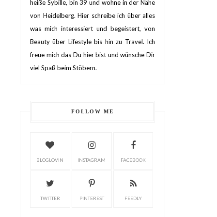
heiße Sybille, bin 39 und wohne in der Nähe
von Heidelberg. Hier schreibe ich über alles
was mich interessiert und begeistert, von
Beauty über Lifestyle bis hin zu Travel. Ich
freue mich das Du hier bist und wünsche Dir
viel Spaß beim Stöbern.
FOLLOW ME
BLOGLOVIN
INSTAGRAM
FACEBOOK
TWITTER
PINTEREST
FEEDLY