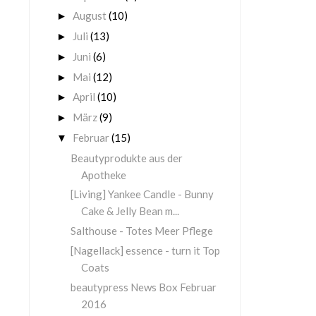
August
(10)
►
Juli
(13)
►
Juni
(6)
►
Mai
(12)
►
April
(10)
►
März
(9)
►
Februar
(15)
▼
Beautyprodukte aus der
Apotheke
[Living] Yankee Candle - Bunny
Cake & Jelly Bean m...
Salthouse - Totes Meer Pflege
[Nagellack] essence - turn it Top
Coats
beautypress News Box Februar
2016