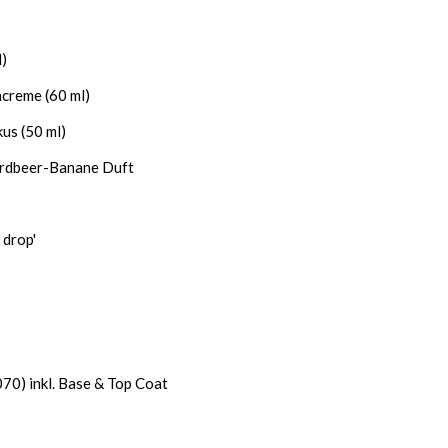
l)
creme (60 ml)
us (50 ml)
 Erdbeer-Banane Duft
 drop'
(070) inkl. Base & Top Coat