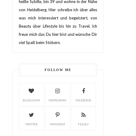
heiße Sybille, bin 39 und wohne in der Nähe
von Heidelberg. Hier schreibe ich über alles
was mich interessiert und begeistert, von
Beauty über Lifestyle bis hin zu Travel. Ich
freue mich das Du hier bist und wünsche Dir
viel Spaß beim Stöbern.
FOLLOW ME
BLOGLOVIN
INSTAGRAM
FACEBOOK
TWITTER
PINTEREST
FEEDLY