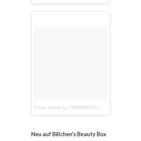
A post shared by TRENDMOOD (@trendmood1)
on
S
Neu auf Billchen's Beauty Box