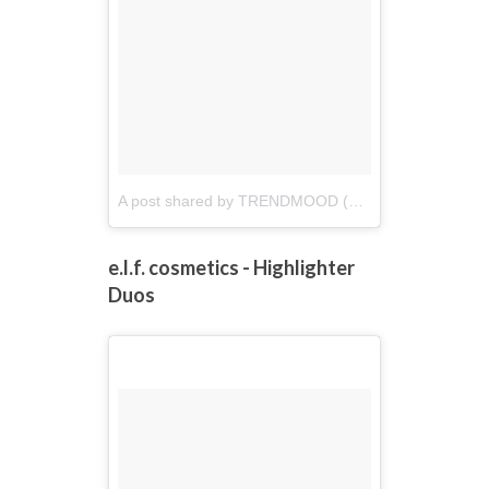
A post shared by TRENDMOOD (@trendmood1)
on
O
e.l.f. cosmetics - Highlighter
Duos