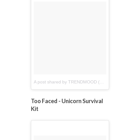
A post shared by TRENDMOOD (@trendmood1)
on
O
Too Faced - Unicorn Survival
Kit