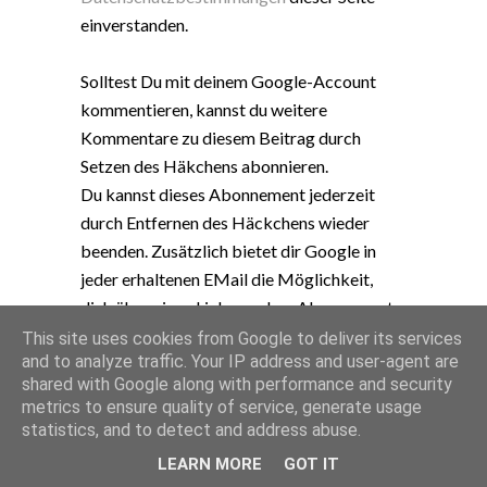
einverstanden.
Solltest Du mit deinem Google-Account
kommentieren, kannst du weitere
Kommentare zu diesem Beitrag durch
Setzen des Häkchens abonnieren.
Du kannst dieses Abonnement jederzeit
durch Entfernen des Häckchens wieder
beenden. Zusätzlich bietet dir Google in
jeder erhaltenen EMail die Möglichkeit,
dich über einen Link von dem Abonnement
abzumelden.
This site uses cookies from Google to deliver its services
and to analyze traffic. Your IP address and user-agent are
Hinweis: Nur ein Mitglied dieses Blogs
shared with Google along with performance and security
kann Kommentare posten.
metrics to ensure quality of service, generate usage
statistics, and to detect and address abuse.
LEARN MORE
GOT IT