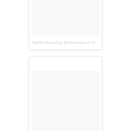
A post shared by @narsissist
on
Oct 7, 2017 at 6:05am PDT