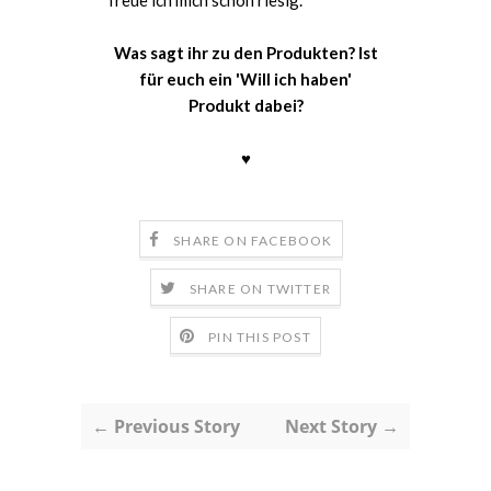
freue ich mich schon riesig.
Was sagt ihr zu den Produkten? Ist
für euch ein 'Will ich haben'
Produkt dabei?
♥
SHARE ON FACEBOOK
SHARE ON TWITTER
PIN THIS POST
← Previous Story
Next Story →