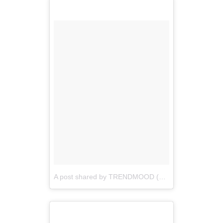
A post shared by TRENDMOOD (@trendmood1)
on
S