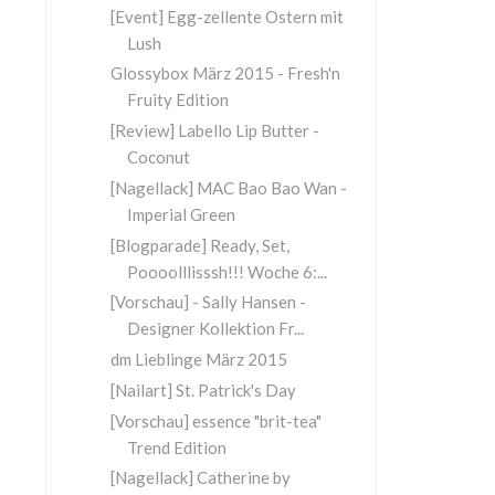
[Event] Egg-zellente Ostern mit
Lush
Glossybox März 2015 - Fresh'n
Fruity Edition
[Review] Labello Lip Butter -
Coconut
[Nagellack] MAC Bao Bao Wan -
Imperial Green
[Blogparade] Ready, Set,
Poooolllisssh!!! Woche 6:...
[Vorschau] - Sally Hansen -
Designer Kollektion Fr...
dm Lieblinge März 2015
[Nailart] St. Patrick's Day
[Vorschau] essence "brit-tea"
Trend Edition
[Nagellack] Catherine by