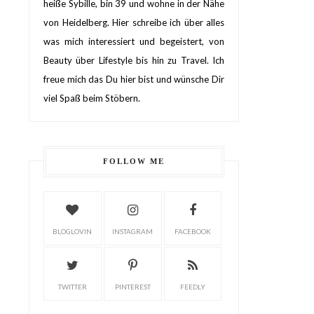
heiße Sybille, bin 39 und wohne in der Nähe
von Heidelberg. Hier schreibe ich über alles
was mich interessiert und begeistert, von
Beauty über Lifestyle bis hin zu Travel. Ich
freue mich das Du hier bist und wünsche Dir
viel Spaß beim Stöbern.
FOLLOW ME
BLOGLOVIN
INSTAGRAM
FACEBOOK
TWITTER
PINTEREST
FEEDLY