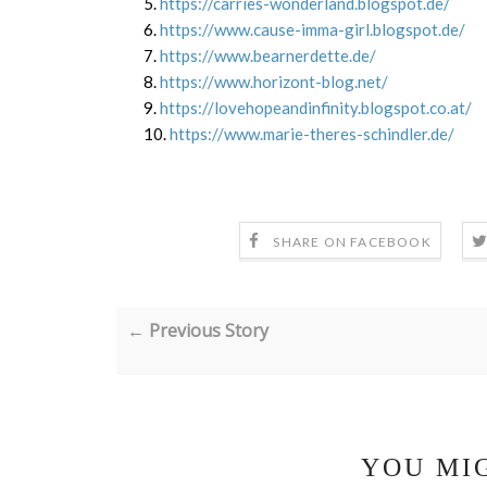
5.
https://carries-wonderland.blogspot.de/
6.
https://www.cause-imma-girl.blogspot.de/
7.
https://www.bearnerdette.de/
8.
https://www.horizont-blog.net/
9.
https://lovehopeandinfinity.blogspot.co.at/
10.
https://www.marie-theres-schindler.de/
SHARE ON FACEBOOK
← Previous Story
YOU MI