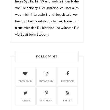
heiße Sybille, bin 39 und wohne in der Nähe
von Heidelberg. Hier schreibe ich über alles
was mich interessiert und begeistert, von
Beauty über Lifestyle bis hin zu Travel. Ich
freue mich das Du hier bist und wünsche Dir
viel Spaß beim Stöbern.
FOLLOW ME
BLOGLOVIN
INSTAGRAM
FACEBOOK
TWITTER
PINTEREST
FEEDLY