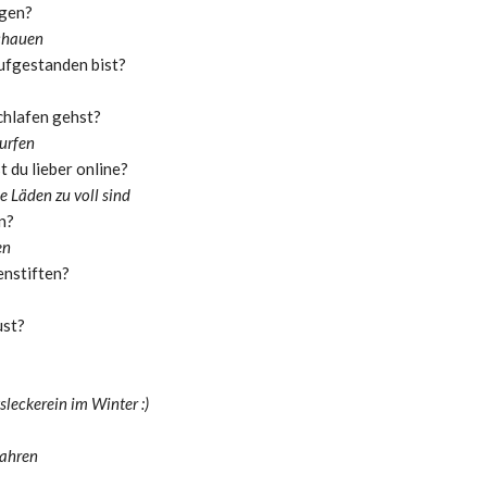
igen?
schauen
ufgestanden bist?
chlafen gehst?
surfen
t du lieber online?
e Läden zu voll sind
n?
en
enstiften?
ust?
leckerein im Winter :)
fahren