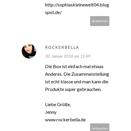
http://sophiaskleinewelt04.blog
spot.de/
Antworten
ROCKERBELLA
30. Januar 2018 um 11:49
Die Box ist einfach mal etwas
Anderes. Die Zusammenstellung
ist echt klasse und man kann die
Produkte super gebrauchen.
Liebe Grüße,
Jenny
www.rockerbella.de
Antworten