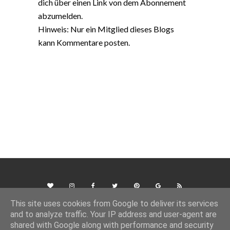
dich über einen Link von dem Abonnement
abzumelden.
Hinweis: Nur ein Mitglied dieses Blogs
kann Kommentare posten.
This site uses cookies from Google to deliver its services
and to analyze traffic. Your IP address and user-agent are
shared with Google along with performance and security
Template Created By :
ThemeXpose
. All Rights