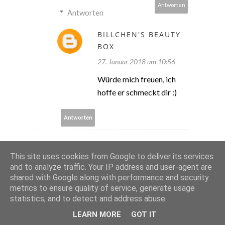
Antworten
Antworten
BILLCHEN'S BEAUTY
BOX
27. Januar 2018 um 10:56
Würde mich freuen, ich
hoffe er schmeckt dir :)
Antworten
UNKNOWN
This site uses cookies from Google to deliver its services
and to analyze traffic. Your IP address and user-agent are
11. Januar 2018 um 18:29
shared with Google along with performance and security
Wow, das klingt ausgesprochen
metrics to ensure quality of service, generate usage
lecker und ich hätte nun gerne
statistics, and to detect and address abuse.
ein Stück davon.
LEARN MORE
GOT IT
Liebe Grüße