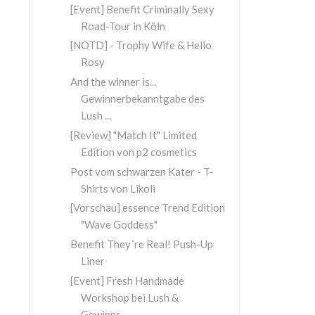
[Event] Benefit Criminally Sexy
Road-Tour in Köln
[NOTD] - Trophy Wife & Hello
Rosy
And the winner is...
Gewinnerbekanntgabe des
Lush ...
[Review] "Match It" Limited
Edition von p2 cosmetics
Post vom schwarzen Kater - T-
Shirts von Likoli
[Vorschau] essence Trend Edition
"Wave Goddess"
Benefit They´re Real! Push-Up
Liner
[Event] Fresh Handmade
Workshop bei Lush &
Gewinns...