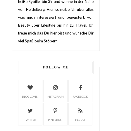
heiße Sybille, bin 39 und wohne in der Nähe
von Heidelberg. Hier schreibe ich über alles
was mich interessiert und begeistert, von
Beauty über Lifestyle bis hin zu Travel. Ich
freue mich das Du hier bist und wünsche Dir
viel Spaß beim Stöbern.
FOLLOW ME
BLOGLOVIN
INSTAGRAM
FACEBOOK
TWITTER
PINTEREST
FEEDLY