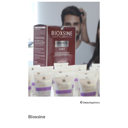
© beautypress
Bioxsine