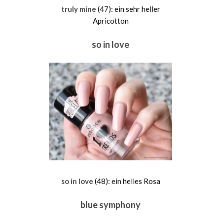
truly mine
(47): ein sehr heller
Apricotton
so in love
so in love
(48): ein helles Rosa
blue symphony