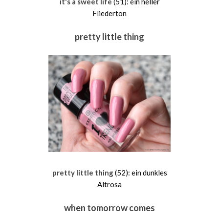
it's a sweet life
(51): ein heller
Fliederton
pretty little thing
pretty little thing
(52): ein dunkles
Altrosa
when tomorrow comes