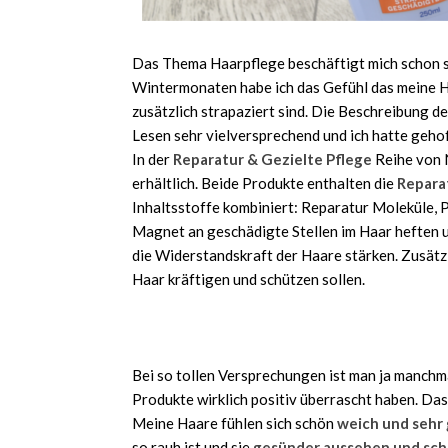
Das Thema Haarpflege beschäftigt mich schon se
Wintermonaten habe ich das Gefühl das meine H
zusätzlich strapaziert sind. Die Beschreibung d
Lesen sehr vielversprechend und ich hatte geho
In der
Reparatur & Gezielte Pflege
Reihe von 
erhältlich. Beide Produkte enthalten die
Repara
Inhaltsstoffe kombiniert: Reparatur Moleküle, 
Magnet an geschädigte Stellen im Haar heften u
die Widerstandskraft der Haare stärken. Zusätzl
Haar kräftigen und schützen sollen.
Bei so tollen Versprechungen ist man ja manchma
Produkte wirklich positiv überrascht haben. Da
Meine Haare fühlen sich schön
weich und sehr
so rauh ist und sie
gesünder aussehen und sch