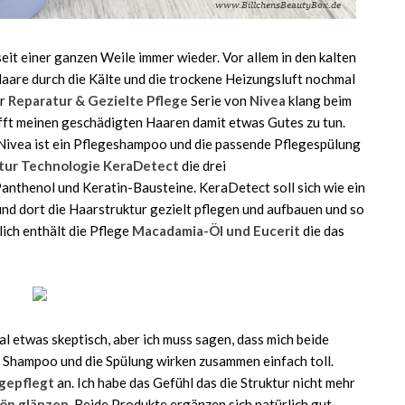
it einer ganzen Weile immer wieder. Vor allem in den kalten
aare durch die Kälte und die trockene Heizungsluft nochmal
er
Reparatur & Gezielte Pflege
Serie von
Nivea
klang beim
fft meinen geschädigten Haaren damit etwas Gutes zu tun.
Nivea ist ein Pflegeshampoo und die passende Pflegespülung
tur Technologie KeraDetect
die drei
Panthenol und Keratin-Bausteine. KeraDetect soll sich wie ein
nd dort die Haarstruktur gezielt pflegen und aufbauen und so
ich enthält die Pflege
Macadamia-Öl und Eucerit
die das
l etwas skeptisch, aber ich muss sagen, dass mich beide
s Shampoo und die Spülung wirken zusammen einfach toll.
 gepflegt
an. Ich habe das Gefühl das die Struktur nicht mehr
ön glänzen
. Beide Produkte ergänzen sich natürlich gut,